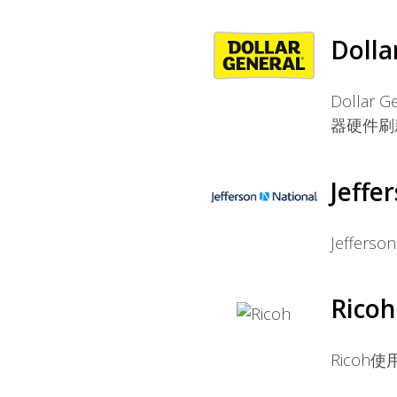
Dolla
Dollar
器硬件刷
Jeffe
Jeffer
Ricoh
Rico