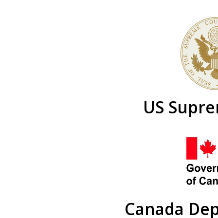
US Supre
Canada Dept