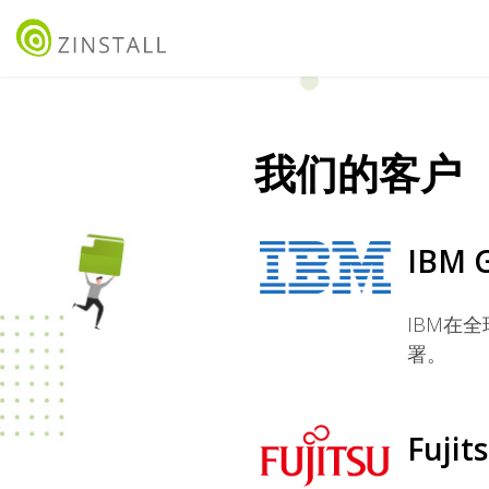
我们的客户
IBM G
IBM在
署。
Fujit