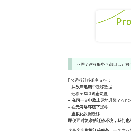
Pr
不需要远程服务？想自己迁移
Pro远程迁移服务支持：
– 从
故障电脑中
迁移数据
– 迁移至
SSD固态硬盘
– 在同一台电脑上原地升级
至Wind
–
在无网络环境下
迁移
–
虚拟化
数据迁移
即便面对复杂的迁移环境，我们也
这是
全套数据迁移服务
：一名专业