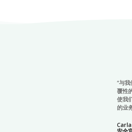
“与我
覆性
使我
的业
Carl
安全