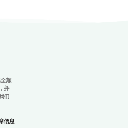
完全颠
，并
我们
&首席信息