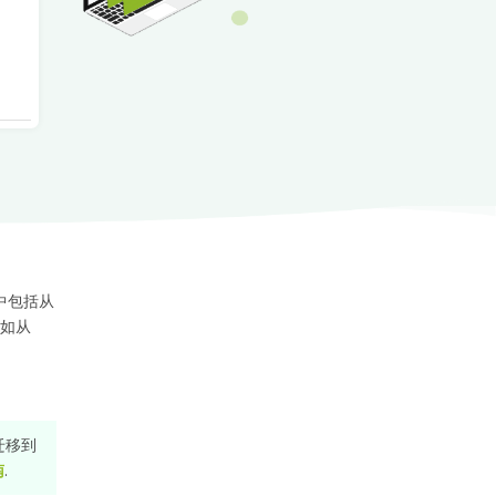
，其中包括从
例如从
迁移到
南
.